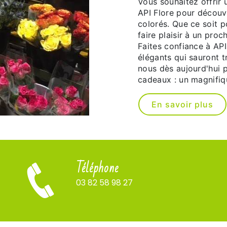
Vous souhaitez offrir
API Flore pour découvr
colorés. Que ce soit 
faire plaisir à un pro
Faites confiance à API
élégants qui sauront 
nous dès aujourd'hui 
cadeaux : un magnifiq
En savoir plus
Téléphone
03 82 58 98 27