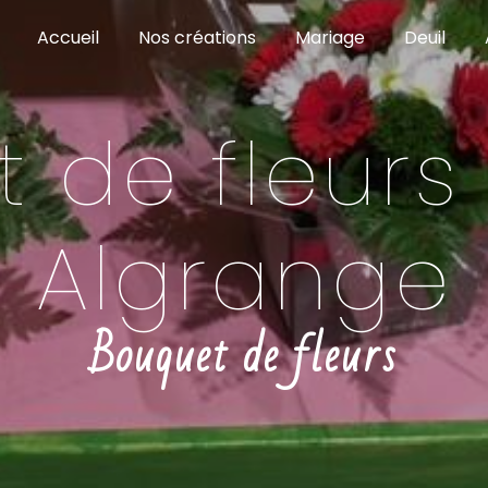
Accueil
Nos créations
Mariage
Deuil
 de fleurs
Algrange
Bouquet de fleurs