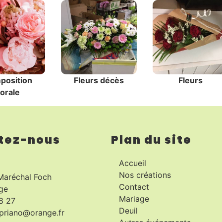
position
Fleurs décès
Fleurs
lorale
tez-nous
Plan du site
Accueil
Nos créations
Maréchal Foch
Contact
ge
Mariage
8 27
Deuil
priano@orange.fr