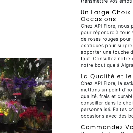
transmettre vos émoti
Un Large Choix
Occasions
Chez API Flore, nous 
pour répondre à tous 
de roses rouges pour 
exotiques pour surpre
apporter une touche de
faut. Consultez notre
notre boutique à Algr
La Qualité et l
Chez API Flore, la sati
mettons un point d'ho
qualité, frais et dura
conseiller dans le cho
personnalisé. Faites c
occasions avec des bo
Commandez Vot