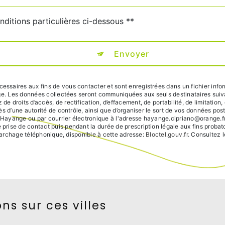
nditions particulières ci-dessous **
Envoyer
aires aux fins de vous contacter et sont enregistrées dans un fichier inform
age. Les données collectées seront communiquées aux seuls destinataires su
droits d’accès, de rectification, d’effacement, de portabilité, de limitation, 
ès d’une autorité de contrôle, ainsi que d’organiser le sort de vos données po
ayange ou par courrier électronique à l'adresse hayange.cipriano@orange.fr. 
ise de contact puis pendant la durée de prescription légale aux fins probato
émarchage téléphonique, disponible à cette adresse:
Bloctel.gouv.fr
. Consultez l
ns sur ces villes