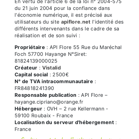
En vertu de l'article 6 de la loi n° 2004-575
du 21 juin 2004 pour la confiance dans
l'économie numérique, il est précisé aux
utilisateurs du site
apiflore.net
l'identité des
différents intervenants dans le cadre de sa
réalisation et de son suivi :
Propriétaire
: API Flore 55 Rue du Maréchal
Foch 57700 Hayange N°Siret:
81824139000025
Créateur
:
Vistalid
Capital social
: 2500€
N° de TVA intracommunautaire
:
FR84818241390
Responsable publication
: API Flore –
hayange.cipriano@orange.fr
Hébergeur
: OVH – 2 rue Kellermann -
59100 Roubaix - France
Localisation du serveur d'hébergement
:
France