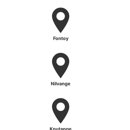
Fontoy
Nilvange
Knutange