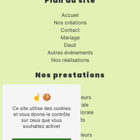
Plan du site
Accueil
Nos créations
Contact
Mariage
Deuil
Autres événements
Nos réalisations
Nos prestations
Fleuriste
Bouquet de fleurs
Création florale
Ce site utilise des cookies
Composition florale
et vous donne le contrôle
Fleurs décès
sur ceux que vous
souhaitez activer
Fleurs
Livraison de fleurs